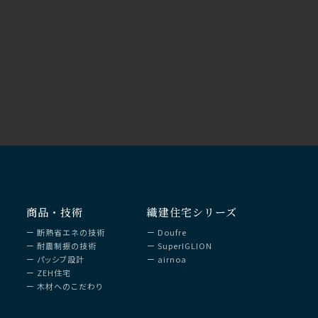
商品・技術
織建住宅シリーズ
ー
断熱省エネの技術
ー
Doufre
ー
耐震制振の技術
ー
SuperIGLION
ー
パッシブ設計
ー
airnoa
ー
ZEH住宅
ー
木材へのこだわり