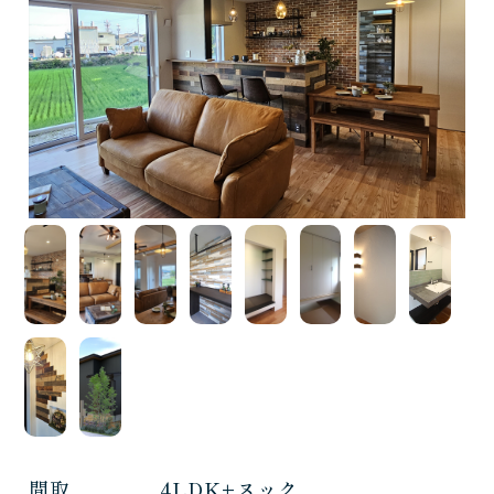
間取
4LDK+ヌック